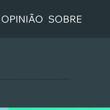
OPINIÃO
SOBRE
s que seja o traço, por mais complexa que seja a história.