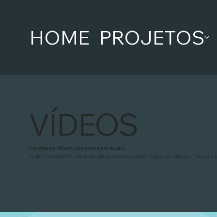
HOME
PROJETOS
VÍDEOS
Os vídeos falam, mesmo sem áudio.
Tudo fica mais fácil de entender quando o desenho ganha vida, por mais simple