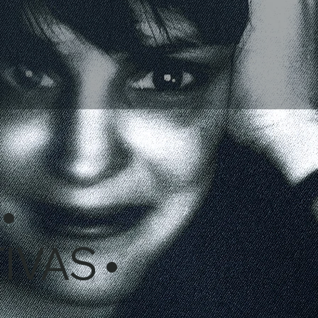
•
VAS •