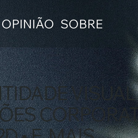
OPINIÃO
SOBRE
TIDADE VISUAL 
ÕES CORPORATI
D • E MAIS