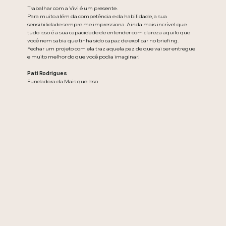
Trabalhar com a Vivi é um presente.
Para muito além da competência e da habilidade, a sua
sensibilidade sempre me impressiona. Ainda mais incrível que
tudo isso é a sua capacidade de entender com clareza aquilo que
você nem sabia que tinha sido capaz de explicar no briefing.
Fechar um projeto com ela traz aquela paz de que vai ser entregue
e muito melhor do que você podia imaginar!
Pati Rodrigues
Fundadora da Mais que Isso