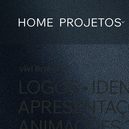
HOME
PROJETOS
vivi brandini
LOGOS • IDEN
APRESENTAÇ
ANIMAÇÕES 2