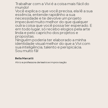
Trabalhar com a Vivi é a coisa mais fácil do
mundo!
Você explica o que você precisa, ela lê a sua
essência, entende rapidinho a sua
necessidade e te devolve um projeto
impecável muito melhor do que qualquer
outra coisa que você possa ter esperado. E
em todo lugar, só recebo elogios pela arte
linda e pelo capricho dos projetos e
propostas.
Ninguém poderia ter elaborado a minha
identidade visual melhor do que a Vivi com
sua inteligência, talento e perspicácia.
Sou muito fã!
Bella Marcatti
Atriz e professora de teatro e improvisação