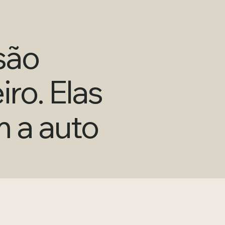
são
ro. Elas
m a auto